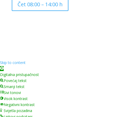
Čet 08:00 – 14:00 h
Copyright ©
2026
Grad Mursko Središće | Razvijeno sa
❤️ od
InTeh
Skip to content
Open toolbar
Digitalna pristupačnost
Povećaj tekst
Smanji tekst
Sivi tonovi
Visok kontrast
Negativni kontrast
Svijetla pozadina
Linkovi podcrtani