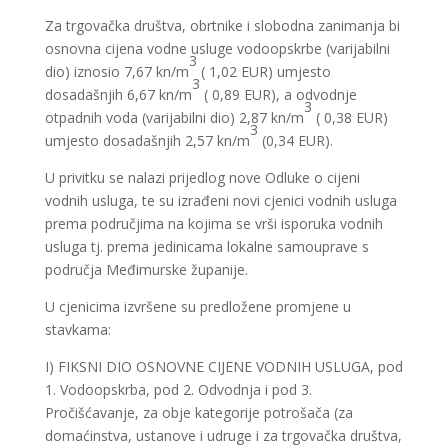
Za trgovačka društva, obrtnike i slobodna zanimanja bi
osnovna cijena vodne usluge vodoopskrbe (varijabilni
3
dio) iznosio 7,67 kn/m
( 1,02 EUR) umjesto
3
dosadašnjih 6,67 kn/m
( 0,89 EUR), a odvodnje
3
otpadnih voda (varijabilni dio) 2,87 kn/m
( 0,38 EUR)
3
umjesto dosadašnjih 2,57 kn/m
(0,34 EUR).
U privitku se nalazi prijedlog nove Odluke o cijeni
vodnih usluga, te su izrađeni novi cjenici vodnih usluga
prema područjima na kojima se vrši isporuka vodnih
usluga tj. prema jedinicama lokalne samouprave s
područja Međimurske županije.
U cjenicima izvršene su predložene promjene u
stavkama:
I) FIKSNI DIO OSNOVNE CIJENE VODNIH USLUGA, pod
1. Vodoopskrba, pod 2. Odvodnja i pod 3.
Pročišćavanje, za obje kategorije potrošača (za
domaćinstva, ustanove i udruge i za trgovačka društva,