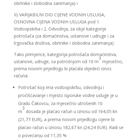
obrtnike i slobodna zanimanja) i
II) VARIJABILNI DIO CIJENE VODNIH USLUGA,
OSNOVNA CIJENA VODNIH USLUGA pod 1.
Vodoopskrba i 2. Odvodnja, za obje kategorije
potrošača (za domaćinstva, ustanove i udruge i za
trgovačka društva, obrtnike i slobodna zanimanja).
Tako primjerice, kategorija potrošača domaćinstva,
3
ustanove, udruge, sa potrošnjom od 10 m
mjesečno,
prema novom prijedlogu bi plaćala slijedeći iznos
računa:
Potrošač koji ima vodoopskrbu, odvodnju i
pročišćavanje i mjesto isporuke vodne usluge je u
Gradu Čakovcu, za mjesečno utrošenih 10
3
m
dosada je plaćao račun u iznosu od 164,05 kn
(21,77 EUR), a prema novom prijedlogu cijene bi
plaćao račun u iznosu 182,67 kn (24,24 EUR). Radi se
o povećanju od 11,35 %