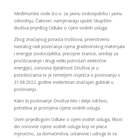
Međimurske vode d.o.o. za javnu vodoopskrbu i javnu
odvodnju, Čakovec namjeravaju uputiti Skupštini
društva prijedlog Odluke o cijeni vodnih usluga.
Zbog značajnog porasta troškova, prvenstveno
nastalog radi povećanja cijena građevinskog materijala
i energije (vodocrpilišta, precrpne stanice, uređaji za
pročišćavanje i drugi veliki potrošači električne
energije), osnovna djelatnost Društva je u
poteškoćama te je temeljem izvješća o poslovanju s
31.08.2022. godine evidentiran značajan gubitak u
poslovanju.
Kako bi poslovanje Društva bilo i dalje održivo,
potrebna je promjena cijene vodnih usluga.
Ovim prijedlogom Odluke o cijeni vodnih usluga, fiksni
dio osnovne cijene vodnih usluga koji se plaća
mjesečno, za domaćinstva, ustanove i udruge bi se