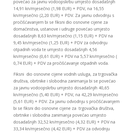
povećao za javnu vodoopskrbu umjesto dosadašnjih
14,91 kn/mjesečno (1,98 EUR) + PDV, na 16,55
kn/mjesečno (2,20 EUR) + PDV. Za javnu odvodnju s
pročišćavanjem bi se fiksni dio osnovne cijene za
domaćinstva, ustanove i udruge povećao umjesto
dosadašnjih 8,63 kn/mjesečno (1,15 EUR) + PDV na
9,45 kn/mjesečno (1,25 EUR) + PDV za odvodnju
otpadnih voda te umjesto dosadašnjih 4,56
kn/mjesečno (0,61 EUR) + PDV na 5,57 kn/mjesečno (
0,74 EUR) + PDV za pročišćavanje otpadnih voda.
Fiksni dio osnovne cijene vodnih usluga, za trgovačka
društva, obrtnike i slobodna zanimanja bi se povećao
za javnu vodoopskrbu umjesto dosadašnjih 40,65
kn/mjesečno (5,40 EUR) + PDV, na 42,29 kn/mjesečno
(5,61 EUR) + PDV. Za javnu odvodnju s pročišćavanjem
bi se fiksni dio osnovne cijene za trgovačka društva,
obrtnike i slobodna zanimanja povećao umjesto
dosadašnjih 32,52 kn/mjesečno (4,32 EUR) + PDV na
33,34 kn/mjesečno (4,42 EUR) + PDV za odvodnju