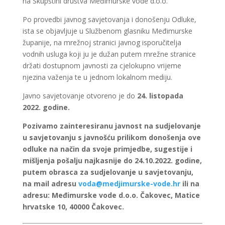
na Skupštini društva Međimurske vode d.o.o.
Po provedbi javnog savjetovanja i donošenju Odluke,
ista se objavljuje u Službenom glasniku Međimurske
županije, na mrežnoj stranici javnog isporučitelja
vodnih usluga koji ju je dužan putem mrežne stranice
držati dostupnom javnosti za cjelokupno vrijeme
njezina važenja te u jednom lokalnom mediju.
Javno savjetovanje otvoreno je do
24. listopada
2022. godine.
Pozivamo zainteresiranu javnost na sudjelovanje
u savjetovanju s javnošću prilikom donošenja ove
odluke na način da svoje primjedbe, sugestije i
mišljenja pošalju najkasnije do 24.10.2022. godine,
putem obrasca za sudjelovanje u savjetovanju,
na mail adresu
voda@medjimurske-vode.hr
ili na
adresu: Međimurske vode d.o.o. Čakovec, Matice
hrvatske 10, 40000 Čakovec.