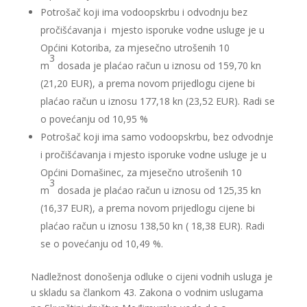
Potrošač koji ima vodoopskrbu i odvodnju bez
pročišćavanja i mjesto isporuke vodne usluge je u
Općini Kotoriba, za mjesečno utrošenih 10
3
m
dosada je plaćao račun u iznosu od 159,70 kn
(21,20 EUR), a prema novom prijedlogu cijene bi
plaćao račun u iznosu 177,18 kn (23,52 EUR). Radi se
o povećanju od 10,95 %
Potrošač koji ima samo vodoopskrbu, bez odvodnje
i pročišćavanja i mjesto isporuke vodne usluge je u
Općini Domašinec, za mjesečno utrošenih 10
3
m
dosada je plaćao račun u iznosu od 125,35 kn
(16,37 EUR), a prema novom prijedlogu cijene bi
plaćao račun u iznosu 138,50 kn ( 18,38 EUR). Radi
se o povećanju od 10,49 %.
Nadležnost donošenja odluke o cijeni vodnih usluga je
u skladu sa člankom 43. Zakona o vodnim uslugama