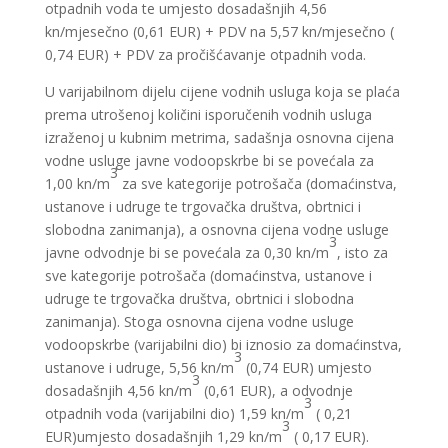
otpadnih voda te umjesto dosadašnjih 4,56
kn/mjesečno (0,61 EUR) + PDV na 5,57 kn/mjesečno (
0,74 EUR) + PDV za pročišćavanje otpadnih voda.
U varijabilnom dijelu cijene vodnih usluga koja se plaća
prema utrošenoj količini isporučenih vodnih usluga
izraženoj u kubnim metrima, sadašnja osnovna cijena
vodne usluge javne vodoopskrbe bi se povećala za
3
1,00 kn/m
za sve kategorije potrošača (domaćinstva,
ustanove i udruge te trgovačka društva, obrtnici i
slobodna zanimanja), a osnovna cijena vodne usluge
3
javne odvodnje bi se povećala za 0,30 kn/m
, isto za
sve kategorije potrošača (domaćinstva, ustanove i
udruge te trgovačka društva, obrtnici i slobodna
zanimanja). Stoga osnovna cijena vodne usluge
vodoopskrbe (varijabilni dio) bi iznosio za domaćinstva,
3
ustanove i udruge, 5,56 kn/m
(0,74 EUR) umjesto
3
dosadašnjih 4,56 kn/m
(0,61 EUR), a odvodnje
3
otpadnih voda (varijabilni dio) 1,59 kn/m
( 0,21
3
EUR)umjesto dosadašnjih 1,29 kn/m
( 0,17 EUR).