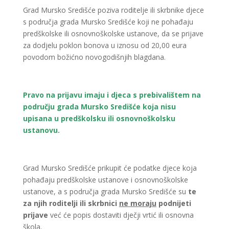
Grad Mursko Središće poziva roditelje ili skrbnike djece
s područja grada Mursko Središće koji ne pohađaju
predškolske ili osnovnoškolske ustanove, da se prijave
za dodjelu poklon bonova u iznosu od 20,00 eura
povodom božićno novogodišnjih blagdana.
Pravo na prijavu imaju i djeca s prebivalištem na
području grada Mursko Središće koja nisu
upisana u predškolsku ili osnovnoškolsku
ustanovu.
Grad Mursko Središće prikupit će podatke djece koja
pohađaju predškolske ustanove i osnovnoškolske
ustanove, a s područja grada Mursko Središće su
te
za njih roditelji ili skrbnici
ne moraju
podnijeti
prijave
već će popis dostaviti dječji vrtić ili osnovna
škola.