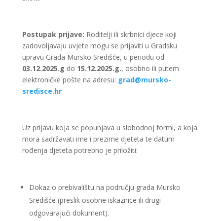
Postupak prijave:
Roditelji ili skrbnici djece koji
zadovoljavaju uvjete mogu se prijaviti u Gradsku
upravu Grada Mursko Središće, u periodu od
03.12.2025.g
do
15.12.2025.g.
, osobno ili putem
elektroničke pošte na adresu:
grad@mursko-
sredisce.hr
Uz prijavu koja se popunjava u slobodnoj formi, a koja
mora sadržavati ime i prezime djeteta te datum
rođenja djeteta potrebno je priložiti:
Dokaz o prebivalištu na području grada Mursko
Središće (preslik osobne iskaznice ili drugi
odgovarajući dokument).