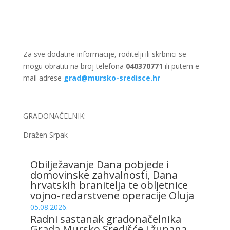
Za sve dodatne informacije, roditelji ili skrbnici se
mogu obratiti na broj telefona
040370771
ili putem e-
mail adrese
grad@mursko-sredisce.hr
GRADONAČELNIK:
Dražen Srpak
Obilježavanje Dana pobjede i
domovinske zahvalnosti, Dana
hrvatskih branitelja te obljetnice
vojno-redarstvene operacije Oluja
05.08.2026.
Radni sastanak gradonačelnika
Grada Mursko Središće i župana