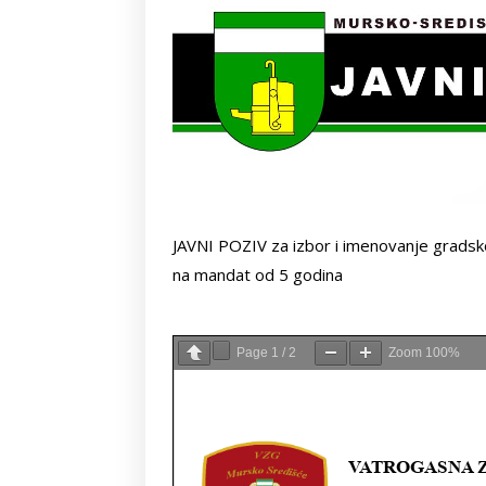
JAVNI POZIV za izbor i imenovanje grads
na mandat od 5 godina
Page
1
/
2
Zoom
100%