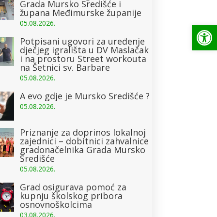
Grada Mursko Središće i
župana Međimurske županije
05.08.2026.
Op
Potpisani ugovori za uređenje
dječjeg igrališta u DV Maslačak
i na prostoru Street workouta
na Šetnici sv. Barbare
05.08.2026.
A evo gdje je Mursko Središće ?
05.08.2026.
Priznanje za doprinos lokalnoj
zajednici – dobitnici zahvalnice
gradonačelnika Grada Mursko
Središće
05.08.2026.
Grad osigurava pomoć za
kupnju školskog pribora
osnovnoškolcima
03.08.2026.