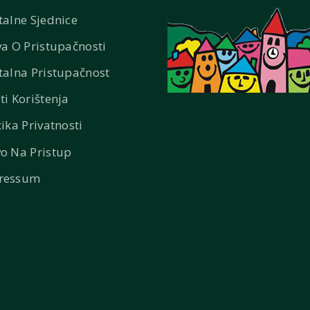
talne Sjednice
va O Pristupačnosti
talna Pristupačnost
ti Korištenja
tika Privatnosti
o Na Pristup
ressum