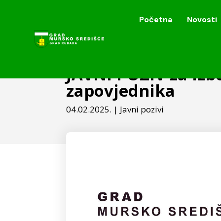
Početna
Novosti
Početna
Novosti
JAVNI POZIV za iz
zapovjednika
04.02.2025.
|
Javni pozivi