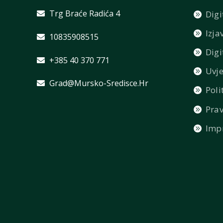
Trg Braće Radića 4
Digi
Izja
10835908515
Digi
+385 40 370 771
Uvje
Grad@mursko-Sredisce.hr
Poli
Prav
Imp