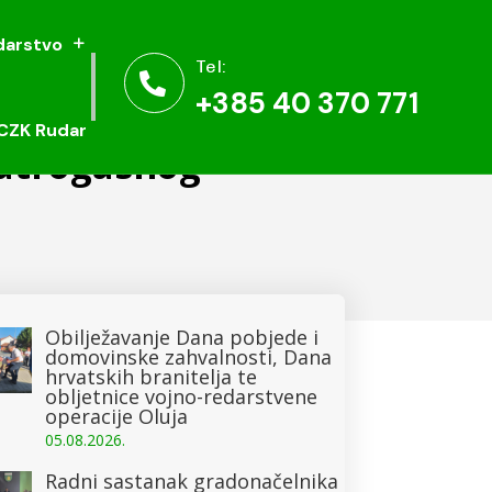
arstvo
arstvo
Tel:
Tel:


+385 40 370 771
+385 40 370 771
CZK Rudar
CZK Rudar
vatrogasnog
Obilježavanje Dana pobjede i
domovinske zahvalnosti, Dana
hrvatskih branitelja te
obljetnice vojno-redarstvene
operacije Oluja
05.08.2026.
Radni sastanak gradonačelnika