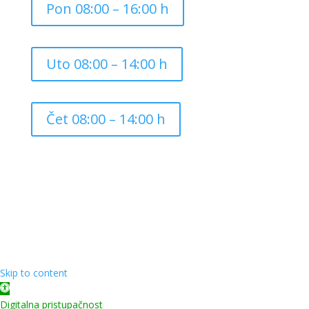
Pon 08:00 – 16:00 h
Uto 08:00 – 14:00 h
Čet 08:00 – 14:00 h
Copyright ©
2026
Grad Mursko Središće | Razvijeno sa
❤️ od
InTeh
Skip to content
Open toolbar
Digitalna pristupačnost