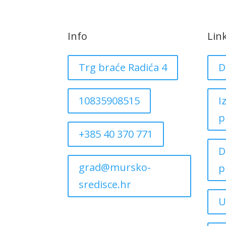
Info
Lin
Trg braće Radića 4
D
10835908515
I
p
+385 40 370 771
D
grad@mursko-
p
sredisce.hr
U