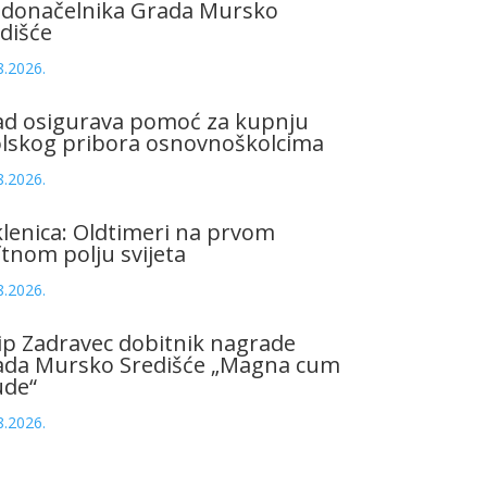
adonačelnika Grada Mursko
dišće
8.2026.
ad osigurava pomoć za kupnju
olskog pribora osnovnoškolcima
8.2026.
lenica: Oldtimeri na prvom
tnom polju svijeta
8.2026.
ip Zadravec dobitnik nagrade
ada Mursko Središće „Magna cum
ude“
8.2026.