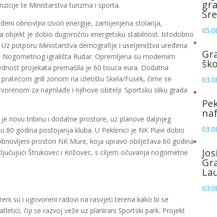
gr
nzicije te Ministarstva turizma i sporta.
Sre
ni obnovljivi izvori energije, zamijenjena stolarija,
05.0
a objekt je dobio dugoročnu energetsku stabilnost. Istodobno
ta. Uz potporu Ministarstva demografije i useljeništva uređena
Gr
kod Nogometnog igrališta Rudar. Opremljena su modernim
šk
ednost projekata premašila je 60 tisuća eura. Dodatna
s pratećom grill zonom na izletištu Skela/Fusek, čime se
03.0
orenom za najmlađe i njihove obitelji. Sportsku sliku grada
Pek
naf
 je novu tribinu i dodatne prostore, uz planove daljnjeg
03.0
ju 80 godina postojanja kluba. U Peklenici je NK Plavi dobio
 obnovljeni prostori NK Mure, koja upravo obilježava 60 godina
Jos
ljučujući Štrukovec i Križovec, s ciljem očuvanja nogometne
Gr
La
03.0
ni su i ugovoreni radovi na rasvjeti terena kako bi se
letici, čiji se razvoj veže uz planirani Sportski park. Projekt