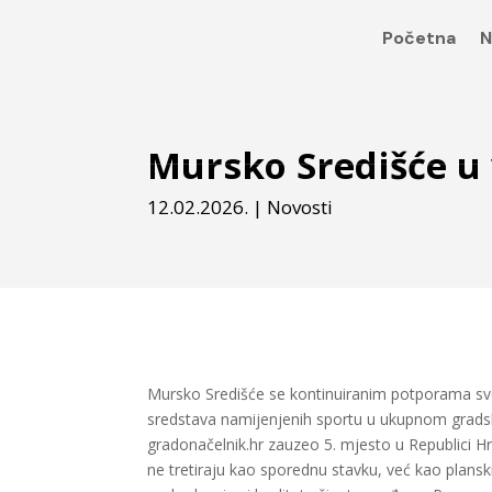
Početna
N
Mursko Središće u
12.02.2026.
|
Novosti
Mursko Središće se kontinuiranim potporama sve 
sredstava namijenjenih sportu u ukupnom gradsk
gradonačelnik.hr zauzeo 5. mjesto u Republici H
ne tretiraju kao sporednu stavku, već kao plans