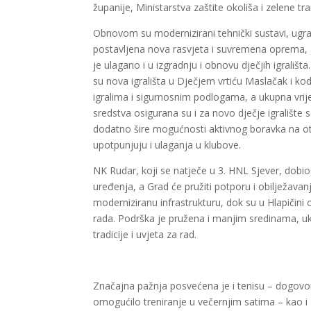
županije, Ministarstva zaštite okoliša i zelene tra
Obnovom su modernizirani tehnički sustavi, ugrađe
postavljena nova rasvjeta i suvremena oprema, 
je ulagano i u izgradnju i obnovu dječjih igrališ
su nova igrališta u Dječjem vrtiću Maslačak i 
igralima i sigurnosnim podlogama, a ukupna vrij
sredstva osigurana su i za novo dječje igralište 
dodatno šire mogućnosti aktivnog boravka na otv
upotpunjuju i ulaganja u klubove.
NK Rudar, koji se natječe u 3. HNL Sjever, dobio
uređenja, a Grad će pružiti potporu i obilježavan
moderniziranu infrastrukturu, dok su u Hlapičini
rada. Podrška je pružena i manjim sredinama, uk
tradicije i uvjeta za rad.
Značajna pažnja posvećena je i tenisu – dogovore
omogućilo treniranje u večernjim satima – kao i at