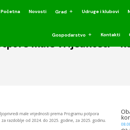
Početna
Novosti
Udruge i klubovi
Grad
Početna
Novosti
Udruge i klubovi
Grad
Kontakti
Gospodarstvo
Kontakti
Gospodarstvo
pore male vrijednosti – k
Oba
oprivredi male vrijednosti prema Programu potpora
ko
 za razdoblje od 2024. do 2025. godine, za 2025. godinu.
08.0