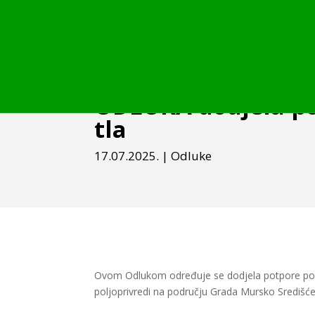
ODLUKA dodjela pot
tla
17.07.2025.
|
Odluke
Ovom Odlukom određuje se dodjela potpore polj
poljoprivredi na području Grada Mursko Središće