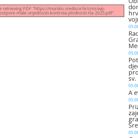
Obi
dom
e retrieving PDF "https://mursko-sredisce.hr/cms/wp-
hrv
otpore-male-vrijednosti-kontrola-plodnosti-tla-2025.pdf".
voj
05.0
Rad
Gra
Me
05.0
Pot
dje
pro
sv.
05.0
A e
05.0
Pri
zaj
gr
Sre
05.0