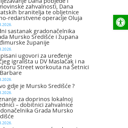
lježavanje Dana pobjede i
ovinske zahvalnosti, Dana
atskih branitelja te obljetnice
Op
no-redarstvene operacije Oluja
8.2026.
ni sastanak gradonačelnika
da Mursko Središće i župana
đimurske županije
8.2026.
pisani ugovori za uređenje
čjeg igrališta u DV Maslačak i na
storu Street workouta na Šetnici
 Barbare
8.2026.
vo gdje je Mursko Središće ?
8.2026.
znanje za doprinos lokalnoj
ednici – dobitnici zahvalnice
adonačelnika Grada Mursko
dišće
8.2026.