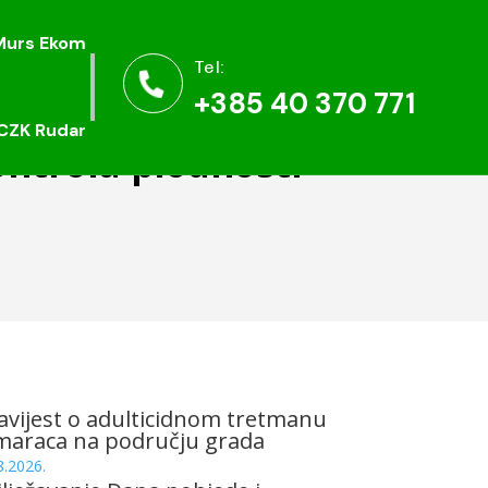
Murs Ekom
Murs Ekom
Tel:
Tel:


+385 40 370 771
+385 40 370 771
CZK Rudar
CZK Rudar
ontrola plodnosti
vijest o adulticidnom tretmanu
maraca na području grada
8.2026.