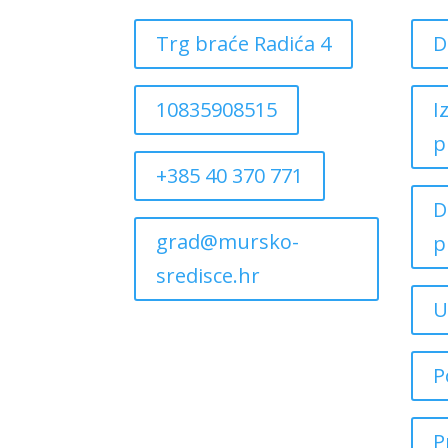
Trg braće Radića 4
D
10835908515
I
p
+385 40 370 771
D
grad@mursko-
p
sredisce.hr
U
P
P