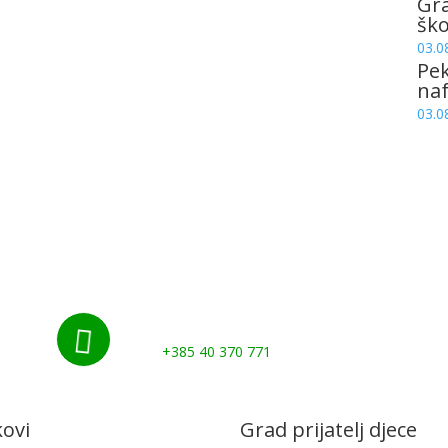
Gr
šk
03.0
Pek
naf
03.0
Nazovite nas:

+385 40 370 771
kovi
Grad prijatelj djece