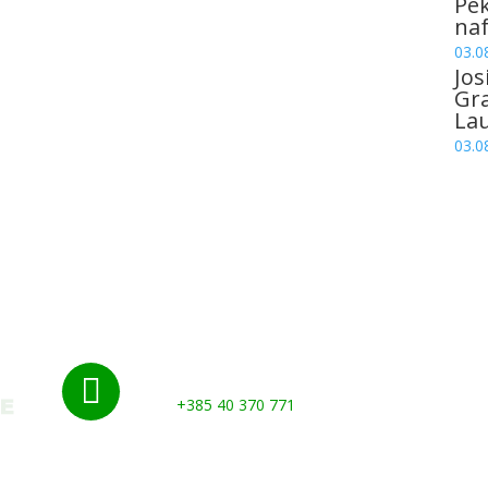
Pek
naf
03.0
Jos
Gr
La
03.0
Nazovite nas:

+385 40 370 771