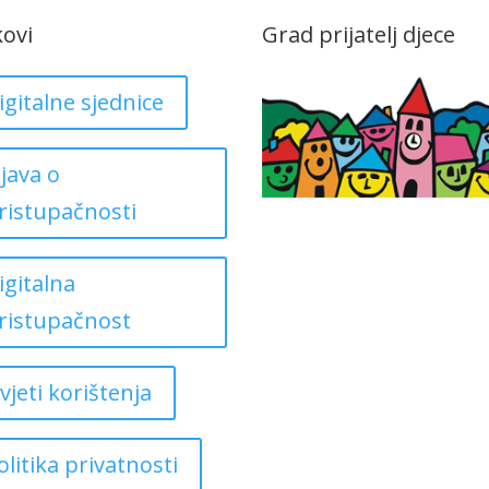
kovi
Grad prijatelj djece
igitalne sjednice
zjava o
ristupačnosti
igitalna
ristupačnost
vjeti korištenja
olitika privatnosti