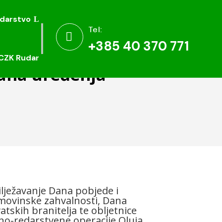
darstvo
darstvo
Tel:
Tel:


+385 40 370 771
+385 40 370 771
CZK Rudar
CZK Rudar
lana uređenja
lježavanje Dana pobjede i
ovinske zahvalnosti, Dana
atskih branitelja te obljetnice
no-redarstvene operacije Oluja