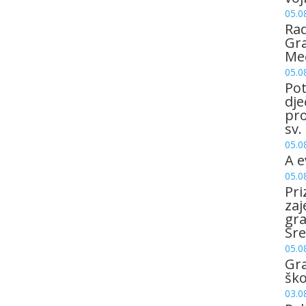
05.0
Rad
Gra
Me
05.0
Pot
dje
pro
sv.
05.0
A e
05.0
Pri
zaj
gr
Sre
05.0
Gr
šk
03.0