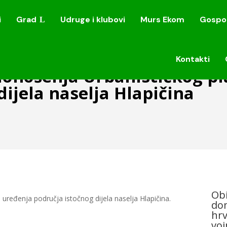
i
Grad
Udruge i klubovi
Murs Ekom
Gospo
i
Grad
Udruge i klubovi
Murs Ekom
Gospo
Kontakti
Kontakti
 donošenja Urbanističkog p
dijela naselja Hlapičina
Obi
uređenja područja istočnog dijela naselja Hlapičina.
dom
hrv
voj