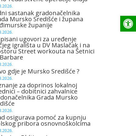
8.2026.
ni sastanak gradonačelnika
Op
da Mursko Središće i župana
đimurske županije
8.2026.
pisani ugovori za uređenje
čjeg igrališta u DV Maslačak i na
storu Street workouta na Šetnici
 Barbare
8.2026.
vo gdje je Mursko Središće ?
8.2026.
znanje za doprinos lokalnoj
ednici – dobitnici zahvalnice
adonačelnika Grada Mursko
dišće
8.2026.
ad osigurava pomoć za kupnju
olskog pribora osnovnoškolcima
8.2026.