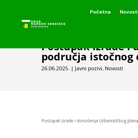
Početna
Novost
Početna
Novost
Postupak izrade i
područja istočnog 
26.06.2025.
|
Javni pozivi
,
Novosti
Postupak izrade i donošenja Urbanističkog plana 