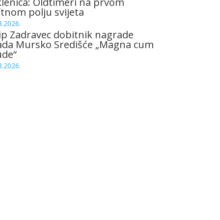
lenica: Oldtimeri na prvom
tnom polju svijeta
8.2026.
ip Zadravec dobitnik nagrade
ada Mursko Središće „Magna cum
ude“
8.2026.