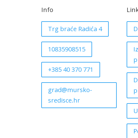
Info
Lin
Trg braće Radića 4
D
10835908515
I
p
+385 40 370 771
D
grad@mursko-
p
sredisce.hr
U
P