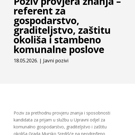
Poziv provjera znanja –
referent za
gospodarstvo,
graditeljstvo, zaštitu
okoliša i stambeno
komunalne poslove
18.05.2026.
|
Javni pozivi
Poziv za prethodnu provjeru znanja i sposobnosti
kandidata za prijam u službu u Upravni odjel za
komunalno gospodarstvo, graditeljstvo i zaštitu
okoliša Grada Mursko Središće na neodređeno