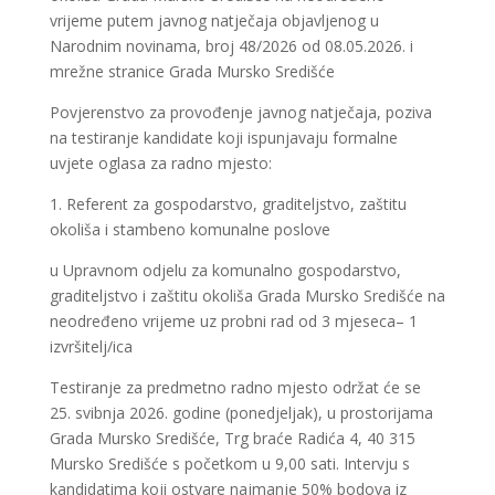
vrijeme putem javnog natječaja objavljenog u
Narodnim novinama, broj 48/2026 od 08.05.2026. i
mrežne stranice Grada Mursko Središće
Povjerenstvo za provođenje javnog natječaja, poziva
na testiranje kandidate koji ispunjavaju formalne
uvjete oglasa za radno mjesto:
1. Referent za gospodarstvo, graditeljstvo, zaštitu
okoliša i stambeno komunalne poslove
u Upravnom odjelu za komunalno gospodarstvo,
graditeljstvo i zaštitu okoliša Grada Mursko Središće na
neodređeno vrijeme uz probni rad od 3 mjeseca– 1
izvršitelj/ica
Testiranje za predmetno radno mjesto održat će se
25. svibnja 2026. godine (ponedjeljak), u prostorijama
Grada Mursko Središće, Trg braće Radića 4, 40 315
Mursko Središće s početkom u 9,00 sati. Intervju s
kandidatima koji ostvare najmanje 50% bodova iz