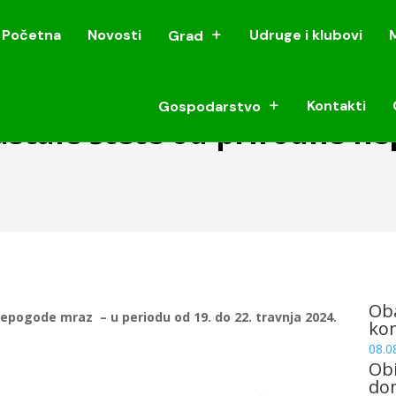
Početna
Novosti
Udruge i klubovi
Grad
Početna
Novosti
Udruge i klubovi
Grad
Kontakti
Gospodarstvo
Kontakti
Gospodarstvo
astale štete od prirodne n
Oba
 nepogode
mraz – u periodu od 19. do 22. travnja 2024.
ko
08.0
Obi
dom