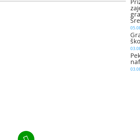
Pri
zaj
gr
Sre
05.0
Gr
šk
03.0
Pek
naf
03.0
Nazovite nas:
