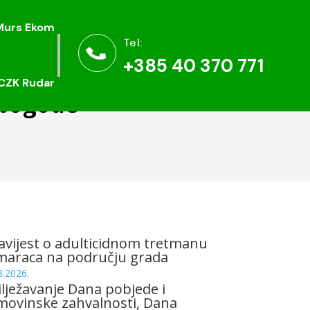
Murs Ekom
Murs Ekom
Tel:
Tel:


+385 40 370 771
+385 40 370 771
CZK Rudar
CZK Rudar
epogode
vijest o adulticidnom tretmanu
maraca na području grada
8.2026.
lježavanje Dana pobjede i
ovinske zahvalnosti, Dana