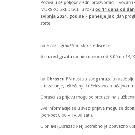
Pozivaju se poljoprivredni proizvođači – voćar
MURSKO SREDIŠĆE u roku
od 14 dana od da
svibnja 2024. godine – ponedjeljak
(dan progl
štete
na e-mail: grad@mursko-sredisce.hr
ili u
ured grada
radnim danom od 8,00 do 14,0
na
Obrascu PN
nastalu zbog mraza u razdoblju o
smrzavanje, oštećenje i očekivano značajno u
Obrasci za prijavu mogu se preuzeti na služben
Sve informacije se u svezi prijave mogu se dobi
(pon-pet 8,00 – 14,00 sati).
U prijavi (Obrazac PN) potrebno je obavezno upis