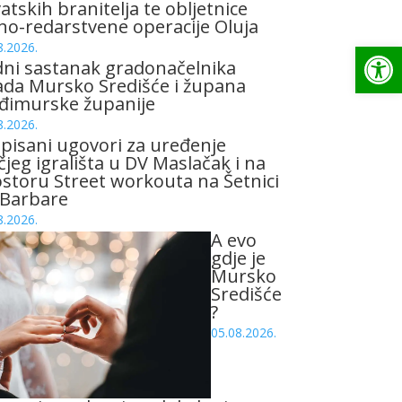
atskih branitelja te obljetnice
no-redarstvene operacije Oluja
Op
8.2026.
ni sastanak gradonačelnika
da Mursko Središće i župana
đimurske županije
8.2026.
pisani ugovori za uređenje
čjeg igrališta u DV Maslačak i na
storu Street workouta na Šetnici
 Barbare
8.2026.
A evo
gdje je
Mursko
Središće
?
05.08.2026.