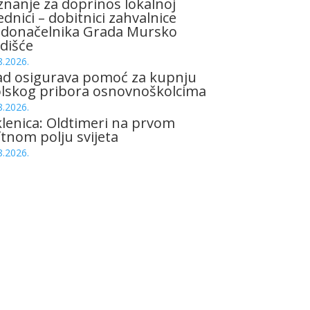
znanje za doprinos lokalnoj
ednici – dobitnici zahvalnice
adonačelnika Grada Mursko
dišće
8.2026.
ad osigurava pomoć za kupnju
olskog pribora osnovnoškolcima
8.2026.
lenica: Oldtimeri na prvom
tnom polju svijeta
8.2026.