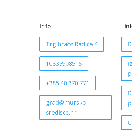
Info
Lin
Trg braće Radića 4
D
10835908515
I
p
+385 40 370 771
D
grad@mursko-
p
sredisce.hr
U