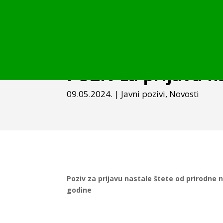
POZIV za prijavu n
09.05.2024.
|
Javni pozivi
,
Novosti
Poziv
za prijavu nastale štete
od prirodne
godine