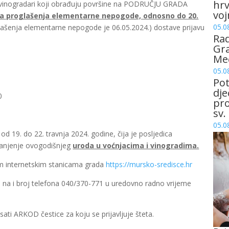
hrv
i i vinogradari koji obrađuju površine na PODRUČJU GRADA
voj
na proglašenja elementarne nepogode, odnosno do 20.
05.0
ašenja elementarne nepogode je 06.05.2024.) dostave prijavu
Rad
Gra
Me
05.0
Pot
dje
0
pro
sv.
05.0
d 19. do 22. travnja 2024. godine, čija je posljedica
manjenje ovogodišnjeg
uroda u voćnjacima i vinogradima.
im internetskim stanicama grada
https://mursko-sredisce.hr
ti na i broj telefona 040/370-771 u uredovno radno vrijeme
ati ARKOD čestice za koju se prijavljuje šteta.