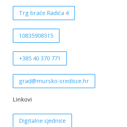
Trg braće Radića 4
10835908515
+385 40 370 771
grad@mursko-sredisce.hr
Linkovi
Digitalne sjednice