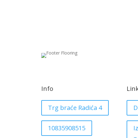
Info
Lin
Trg braće Radića 4
D
10835908515
I