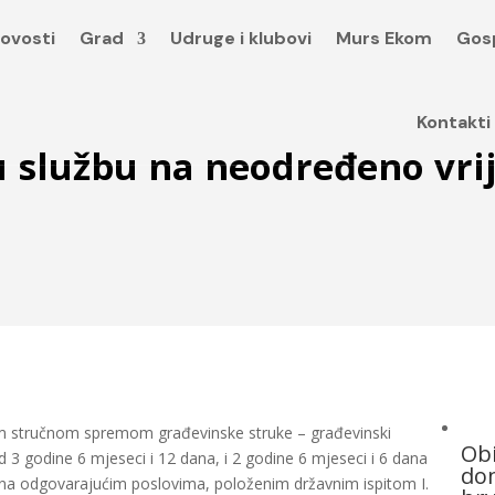
ovosti
Grad
Udruge i klubovi
Murs Ekom
Gos
Kontakti
 u službu na neodređeno vr
m stručnom spremom građevinske struke – građevinski
Obi
 3 godine 6 mjeseci i 12 dana, i 2 godine 6 mjeseci i 6 dana
dom
 na odgovarajućim poslovima, položenim državnim ispitom I.