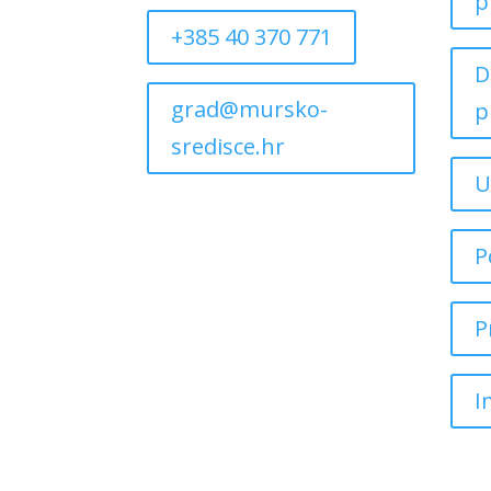
p
+385 40 370 771
D
grad@mursko-
p
sredisce.hr
U
P
P
I