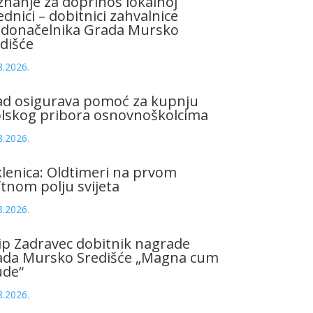
znanje za doprinos lokalnoj
ednici – dobitnici zahvalnice
adonačelnika Grada Mursko
dišće
8.2026.
ad osigurava pomoć za kupnju
olskog pribora osnovnoškolcima
8.2026.
lenica: Oldtimeri na prvom
tnom polju svijeta
8.2026.
ip Zadravec dobitnik nagrade
ada Mursko Središće „Magna cum
ude“
8.2026.