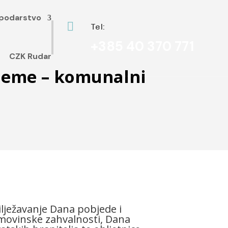
podarstvo

Tel:
+385 40 370 771
CZK Rudar
ijeme – komunalni
lježavanje Dana pobjede i
ovinske zahvalnosti, Dana