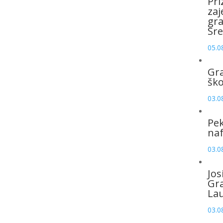
Pri
zaj
gr
Sre
05.0
Gr
šk
03.0
Pek
naf
03.0
Jos
Gr
La
03.0