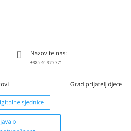
Nazovite nas:

+385 40 370 771
kovi
Grad prijatelj djece
igitalne sjednice
zjava o