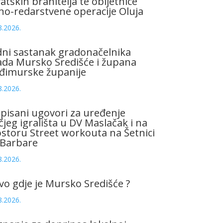
atskih branitelja te obljetnice
no-redarstvene operacije Oluja
8.2026.
ni sastanak gradonačelnika
da Mursko Središće i župana
đimurske županije
8.2026.
pisani ugovori za uređenje
čjeg igrališta u DV Maslačak i na
storu Street workouta na Šetnici
 Barbare
8.2026.
vo gdje je Mursko Središće ?
8.2026.