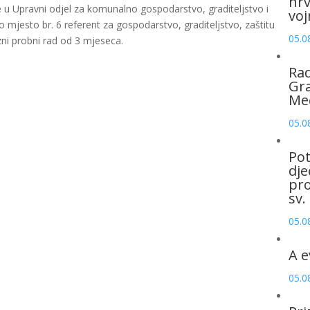
hrv
 u Upravni odjel za komunalno gospodarstvo, graditeljstvo i
voj
 mjesto br. 6 referent za gospodarstvo, graditeljstvo, zaštitu
05.0
ni probni rad od 3 mjeseca.
Rad
Gra
Me
05.0
Pot
dje
pro
sv.
05.0
A e
05.0