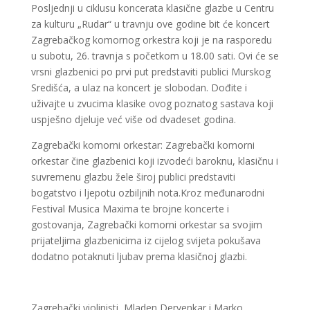
Posljednji u ciklusu koncerata klasične glazbe u Centru
za kulturu „Rudar“ u travnju ove godine bit će koncert
Zagrebačkog komornog orkestra koji je na rasporedu
u subotu, 26. travnja s početkom u 18.00 sati. Ovi će se
vrsni glazbenici po prvi put predstaviti publici Murskog
Središća, a ulaz na koncert je slobodan. Dođite i
uživajte u zvucima klasike ovog poznatog sastava koji
uspješno djeluje već više od dvadeset godina.
Zagrebački komorni orkestar: Zagrebački komorni
orkestar čine glazbenici koji izvodeći baroknu, klasičnu i
suvremenu glazbu žele široj publici predstaviti
bogatstvo i ljepotu ozbiljnih nota.Kroz međunarodni
Festival Musica Maxima te brojne koncerte i
gostovanja, Zagrebački komorni orkestar sa svojim
prijateljima glazbenicima iz cijelog svijeta pokušava
dodatno potaknuti ljubav prema klasičnoj glazbi.
Zagrebački violinisti, Mladen Dervenkar i Marko