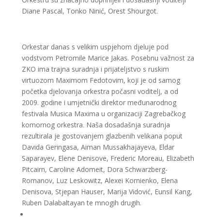
Diane Pascal, Tonko Ninić, Orest Shourgot.
Orkestar danas s velikim uspjehom djeluje pod
vodstvom Petromile Marice Jakas. Posebnu važnost za
ZKO ima trajna suradnja i prijateljstvo s ruskim
virtuozom Maximom Fedotovim, koji je od samog
početka djelovanja orkestra počasni voditelj, a od
2009. godine i umjetnički direktor međunarodnog
festivala Musica Maxima u organizaciji Zagrebačkog
komornog orkestra. Naša dosadašnja suradnja
rezultirala je gostovanjem glazbenih velikana poput
Davida Geringasa, Aiman Mussakhajayeva, Eldar
Saparayev, Elene Denisove, Frederic Moreau, Elizabeth
Pitcairn, Caroline Adomeit, Dora Schwarzberg-
Romanov, Luz Leskowitz, Alexei Kornienko, Elena
Denisova, Stjepan Hauser, Marija Vidović, Eunsil Kang,
Ruben Dalabaltayan te mnogih drugih.