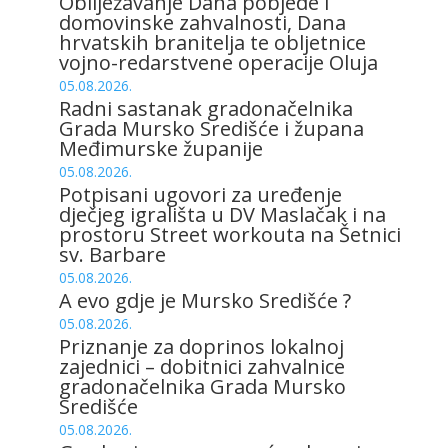
Obilježavanje Dana pobjede i
domovinske zahvalnosti, Dana
hrvatskih branitelja te obljetnice
vojno-redarstvene operacije Oluja
05.08.2026.
Radni sastanak gradonačelnika
Grada Mursko Središće i župana
Međimurske županije
05.08.2026.
Potpisani ugovori za uređenje
dječjeg igrališta u DV Maslačak i na
prostoru Street workouta na Šetnici
sv. Barbare
05.08.2026.
A evo gdje je Mursko Središće ?
05.08.2026.
Priznanje za doprinos lokalnoj
zajednici – dobitnici zahvalnice
gradonačelnika Grada Mursko
Središće
05.08.2026.