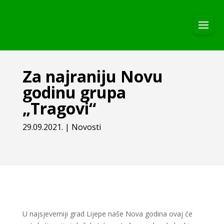
Za najraniju Novu
godinu grupa
„Tragovi“
29.09.2021.
|
Novosti
U najsjeverniji grad Lijepe naše Nova godina ovaj će