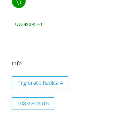

Nazovite nas:
+385 40 370 771
Info
Trg braće Radića 4
10835908515