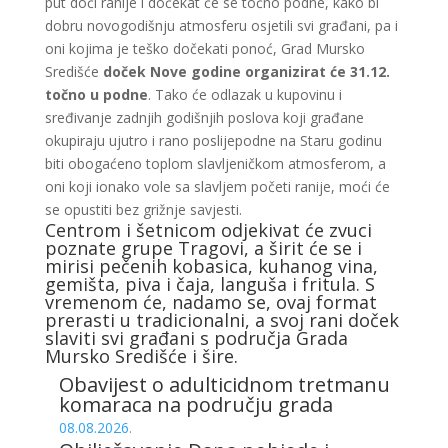
put doći ranije i dočekat će se točno podne, kako bi
dobru novogodišnju atmosferu osjetili svi građani, pa i
oni kojima je teško dočekati ponoć, Grad Mursko
Središće
doček Nove godine organizirat će 31.12.
točno u podne
. Tako će odlazak u kupovinu i
sređivanje zadnjih godišnjih poslova koji građane
okupiraju ujutro i rano poslijepodne na Staru godinu
biti obogaćeno toplom slavljeničkom atmosferom, a
oni koji ionako vole sa slavljem početi ranije, moći će
se opustiti bez grižnje savjesti.
Centrom i šetnicom odjekivat će zvuci
poznate grupe Tragovi, a širit će se i
mirisi pečenih kobasica, kuhanog vina,
gemišta, piva i čaja, languša i fritula. S
vremenom će, nadamo se, ovaj format
prerasti u tradicionalni, a svoj rani doček
slaviti svi građani s područja Grada
Mursko Središće i šire.
Obavijest o adulticidnom tretmanu
komaraca na području grada
08.08.2026.