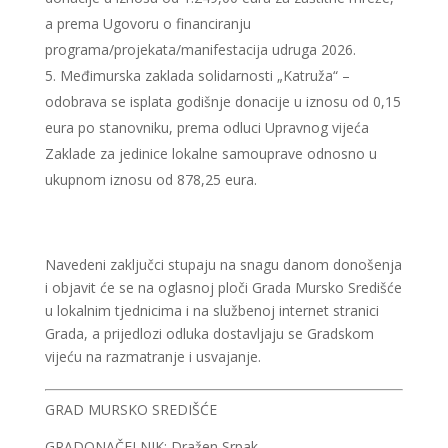
a prema Ugovoru o financiranju
programa/projekata/manifestacija udruga 2026.
Međimurska zaklada solidarnosti „Katruža“ –
odobrava se isplata godišnje donacije u iznosu od 0,15
eura po stanovniku, prema odluci Upravnog vijeća
Zaklade za jedinice lokalne samouprave odnosno u
ukupnom iznosu od 878,25 eura.
Navedeni zaključci stupaju na snagu danom donošenja
i objavit će se na oglasnoj ploči Grada Mursko Središće
u lokalnim tjednicima i na službenoj internet stranici
Grada, a prijedlozi odluka dostavljaju se Gradskom
vijeću na razmatranje i usvajanje.
GRAD MURSKO SREDIŠĆE
GRADONAČELNIK: Dražen Srpak