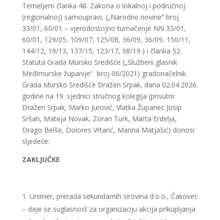
Temeljem članka 48. Zakona o lokalnoj i područnoj
(regionalnoj) samoupravi, („Narodne novine“ broj
33/01, 60/01 – vjerodostojno tumačenje NN 33/01,
60/01, 129/05, 109/07, 125/08, 36/09, 36/09, 150/11,
144/12, 19/13, 137/15, 123/17, 98/19 ) i članka 52.
Statuta Grada Mursko Središće („Službeni glasnik
Međimurske županije“ broj 06/2021) gradonačelnik
Grada Mursko Središće Dražen Srpak, dana 02.04.2026.
godine na 19. sjednici stručnog kolegija (prisutni:
Dražen Srpak, Marko Jurović, Vlatka Županec Josip
Sršan, Mateja Novak, Zoran Turk, Marta Erdelja,
Drago Belše, Dolores Vrtarić, Marina Matjašić) donosi
sljedeće:
ZAKLJUČKE
Unimer, prerada sekundarnih sirovina d.o.o., Čakovec
– daje se suglasnost za organizaciju akcija prikupljanja