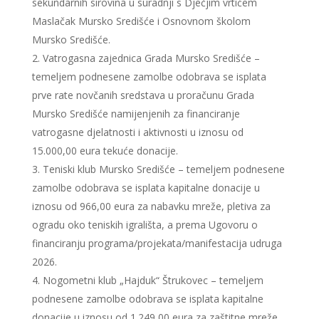
sekundarnih sirovina u suradnji s Dječjim vrtićem
Maslačak Mursko Središće i Osnovnom školom
Mursko Središće.
Vatrogasna zajednica Grada Mursko Središće –
temeljem podnesene zamolbe odobrava se isplata
prve rate novčanih sredstava u proračunu Grada
Mursko Središće namijenjenih za financiranje
vatrogasne djelatnosti i aktivnosti u iznosu od
15.000,00 eura tekuće donacije.
Teniski klub Mursko Središće – temeljem podnesene
zamolbe odobrava se isplata kapitalne donacije u
iznosu od 966,00 eura za nabavku mreže, pletiva za
ogradu oko teniskih igrališta, a prema Ugovoru o
financiranju programa/projekata/manifestacija udruga
2026.
Nogometni klub „Hajduk“ Štrukovec – temeljem
podnesene zamolbe odobrava se isplata kapitalne
donacije u iznosu od 1.249,00 eura za zaštitne mreže,