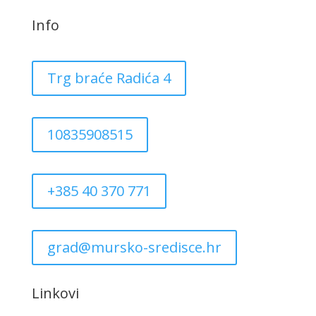
Info
Trg braće Radića 4
10835908515
+385 40 370 771
grad@mursko-sredisce.hr
Linkovi