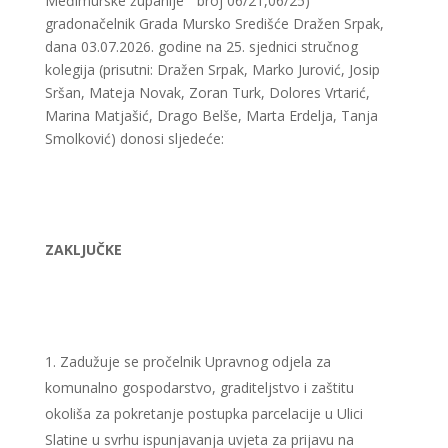
Međimurske županije“ broj 06/21,06/25)
gradonačelnik Grada Mursko Središće Dražen Srpak,
dana 03.07.2026. godine na 25. sjednici stručnog
kolegija (prisutni: Dražen Srpak, Marko Jurović, Josip
Sršan, Mateja Novak, Zoran Turk, Dolores Vrtarić,
Marina Matjašić, Drago Belše, Marta Erdelja, Tanja
Smolković) donosi sljedeće:
ZAKLJUČKE
Zadužuje se pročelnik Upravnog odjela za
komunalno gospodarstvo, graditeljstvo i zaštitu
okoliša za pokretanje postupka parcelacije u Ulici
Slatine u svrhu ispunjavanja uvjeta za prijavu na