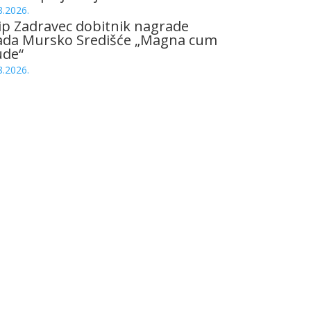
8.2026.
ip Zadravec dobitnik nagrade
ada Mursko Središće „Magna cum
ude“
8.2026.