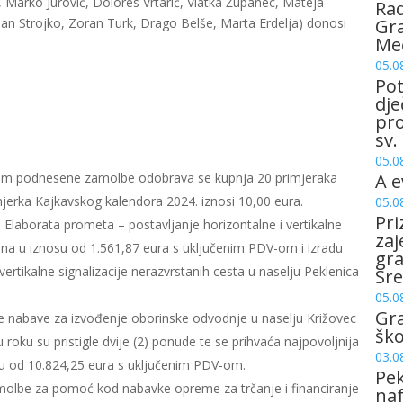
k, Marko Jurović, Dolores Vrtarić, Vlatka Županec, Mateja
Rad
šan Strojko, Zoran Turk, Drago Belše, Marta Erdelja) donosi
Gra
Me
05.0
Pot
dje
pro
sv.
05.0
em podnesene zamolbe odobrava se kupnja 20 primjeraka
A e
jerka Kajkavskog kalendora 2024. iznosi 10,00 eura.
05.0
Pri
 Elaborata prometa – postavljanje horizontalne i vertikalne
zaj
ičina u iznosu od 1.561,87 eura s uključenim PDV-om i izradu
gr
ertikalne signalizacije nerazvrstanih cesta u naselju Peklenica
Sre
05.0
Gr
nabave za izvođenje oborinske odvodnje u naselju Križovec
šk
roku su pristigle dvije (2) ponude te se prihvaća najpovoljnija
03.0
osu od 10.824,25 eura s uključenim PDV-om.
Pek
olbe za pomoć kod nabavke opreme za trčanje i financiranje
naf