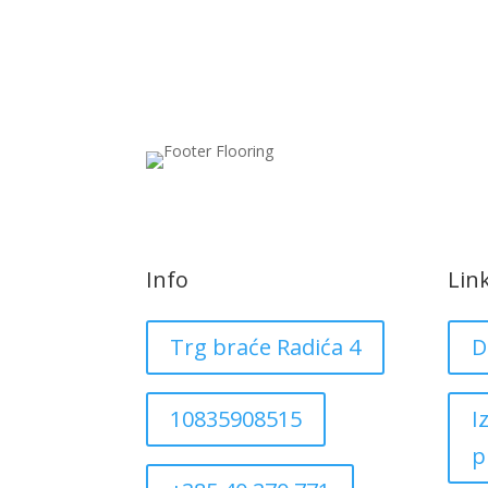
Info
Lin
Trg braće Radića 4
D
10835908515
I
p