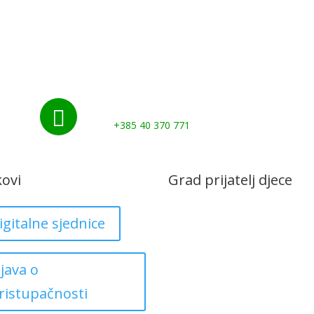
Nazovite nas:

+385 40 370 771
kovi
Grad prijatelj djece
igitalne sjednice
zjava o
ristupačnosti