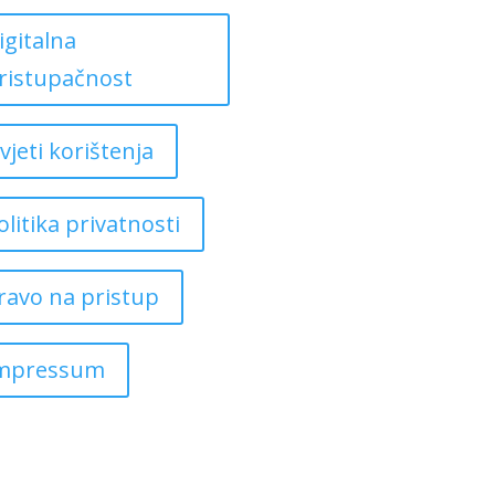
igitalna
ristupačnost
vjeti korištenja
olitika privatnosti
ravo na pristup
mpressum
Copyright ©
2026
Grad Mursko Središće | Razvijeno sa ❤️ od
InTeh