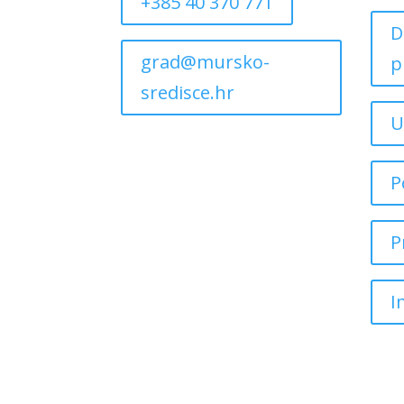
+385 40 370 771
D
grad@mursko-
p
sredisce.hr
U
P
P
I