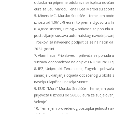
odlaska na pripreme odobrava se isplata novčan
eura za Leu Marodi. Tena i Lea Marodi su sportaš
Miners MC, Mursko Središće – temeljem podn
iznosu od 1.061,78 eura i to prema Ugovoru o fi
Agrico sistemi, Prelog – prihvaća se ponuda 
postavljanje sustava automatskog navodnjavanj
Troškovi za navedeno podjelit će se na način da 
2024. godini.
Alarmhaus, Pribislavec – prihvaća se ponuda 
sustava videonadzora na objektu NK “Mura” Hlap
IPZ, Uniprojekt Terra d.o.o., Zagreb – prihva
sanacije uklanjanja otpada odbačenog u okoliš 
naselja Hlapičina i naselja Sitnice.
KUD “Mura” Mursko Središće – temeljem pod
prijevoza u iznosu od 560,00 eura za sudjelovanj
Velenje”
Temeljem provedenog postupka jednostavne 