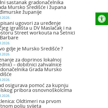
ni sastanak gradonačelnika
da Mursko Središće i župana
đimurske županije
Op
8.2026.
pisani ugovori za uređenje
čjeg igrališta u DV Maslačak i na
storu Street workouta na Šetnici
 Barbare
8.2026.
vo gdje je Mursko Središće ?
8.2026.
znanje za doprinos lokalnoj
ednici – dobitnici zahvalnice
adonačelnika Grada Mursko
dišće
8.2026.
ad osigurava pomoć za kupnju
olskog pribora osnovnoškolcima
8.2026.
lenica: Oldtimeri na prvom
tnom polju svijeta