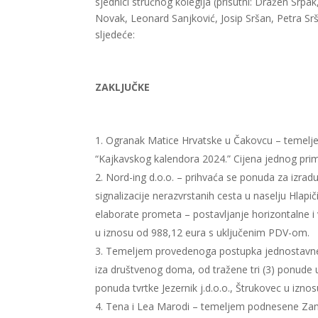
sjednici stručnog kolegija (prisutni: Dražen Srpa
Novak, Leonard Sanjković, Josip Sršan, Petra Sr
sljedeće:
ZAKLJUČKE
Ogranak Matice Hrvatske u Čakovcu – temelj
“Kajkavskog kalendora 2024.” Cijena jednog prim
Nord-ing d.o.o. – prihvaća se ponuda za izradu
signalizacije nerazvrstanih cesta u naselju Hlap
elaborate prometa – postavljanje horizontalne i v
u iznosu od 988,12 eura s uključenim PDV-om.
Temeljem provedenoga postupka jednostavne 
iza društvenog doma, od tražene tri (3) ponude u 
ponuda tvrtke Jezernik j.d.o.o., Štrukovec u izn
Tena i Lea Marodi – temeljem podnesene Zam