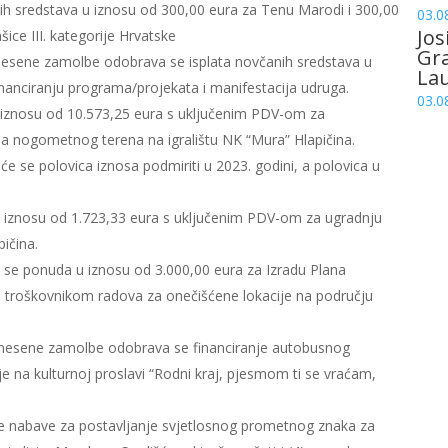
ih sredstava u iznosu od 300,00 eura za Tenu Marodi i 300,00
03.0
Jos
ice III. kategorije Hrvatske
Gr
esene zamolbe odobrava se isplata novčanih sredstava u
La
nanciranju programa/projekata i manifestacija udruga.
03.0
u iznosu od 10.573,25 eura s uključenim PDV-om za
a nogometnog terena na igralištu NK “Mura” Hlapičina.
će se polovica iznosa podmiriti u 2023. godini, a polovica u
u iznosu od 1.723,33 eura s uključenim PDV-om za ugradnju
ičina.
ća se ponuda u iznosu od 3.000,00 eura za Izradu Plana
s troškovnikom radova za onečišćene lokacije na području
nesene zamolbe odobrava se financiranje autobusnog
e na kulturnoj proslavi “Rodni kraj, pjesmom ti se vraćam,
nabave za postavljanje svjetlosnog prometnog znaka za