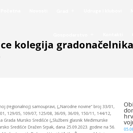
Početna
Novosti
Udruge i klubovi
Grad
Kontakti
Gospodarstvo
nice kolegija gradonačelnik
a
Obi
oj (regionalnoj) samoupravi, („Narodne novine“ broj 33/01,
dom
1, 129/05, 109/07, 125/08, 36/09, 36/09, 150/11, 144/12,
hrv
tuta Grada Mursko Središće („Službeni glasnik Međimurske
voj
rsko Središće Dražen Srpak, dana 25.09.2023. godine na 56.
05.0