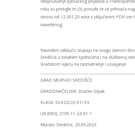
obilježavanje pješačkog prijalaza u Frankopansko
roku su pristigle tri (3) ponude te se prihvaća n
iznosu od 12.301,25 eura s uključenim PDV-om t
navedenog.
Navedeni zaključci stupaju na snagu danom dono
Središće u lokalnim tjednicima i na službenoj inte
Gradskom vijeću na razmatranje i usvajanje.
GRAD MURSKO SREDIŠĆE
GRADONAČELNIK: Dražen Srpak
KLASA: 024-02/23-01/ 03
UR.BROJ: 2109-11-23-01-1
Mursko Središće, 25.09.2023.