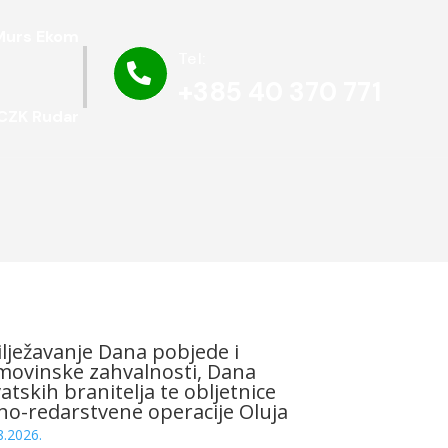
Murs Ekom
Tel:

+385 40 370 771
CZK Rudar
a
lježavanje Dana pobjede i
ovinske zahvalnosti, Dana
atskih branitelja te obljetnice
no-redarstvene operacije Oluja
8.2026.