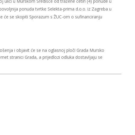
j ulici u Murskom Središće od tražene četiri (4) ponude u
ajpovoljnija ponuda tvrtke Selekta-prima d.o.o. iz Zagreba u
e će se skopiti Sporazum s ŽUC-om o sufinanciranju
šenja i objavit će se na oglasnoj ploči Grada Mursko
rnet stranici Grada, a prijedlozi odluka dostavljaju se