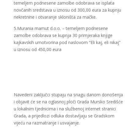
temeljem podnesene zamolbe odobrava se isplata
novčanih sredstava u iznosu od 300,00 eura za kupnju
nekretnine i otvaranje skloništa za mačke.
5.Murania mamut d.o.o. – temeljem podnesene
zamolbe odobrava se kupnja 30 primjeraka knjige
kajkavskih umotvorina pod naslovom “Eli kaj, eli nikaj”
u iznosu od 450,00 eura
Navedeni zaključci stupaju na snagu danom donošenja
i objavit će se na oglasnoj ploči Grada Mursko Središće
u lokalnim tjednicima i na službenoj internet stranici
Grada, a prijedlozi odluka dostavljaju se Gradskom
vijeću na razmatranje i usvajanje.