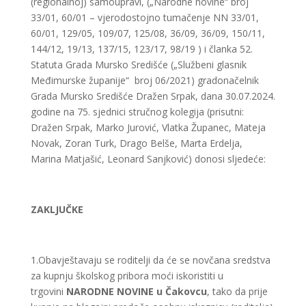
(regionalnoj) samoupravi, („Narodne novine“ broj
33/01, 60/01 – vjerodostojno tumačenje NN 33/01,
60/01, 129/05, 109/07, 125/08, 36/09, 36/09, 150/11,
144/12, 19/13, 137/15, 123/17, 98/19 ) i članka 52.
Statuta Grada Mursko Središće („Službeni glasnik
Međimurske županije“ broj 06/2021) gradonačelnik
Grada Mursko Središće Dražen Srpak, dana 30.07.2024.
godine na 75. sjednici stručnog kolegija (prisutni:
Dražen Srpak, Marko Jurović, Vlatka Županec, Mateja
Novak, Zoran Turk, Drago Belše, Marta Erdelja,
Marina Matjašić, Leonard Sanjković) donosi sljedeće:
ZAKLJUČKE
1.Obavještavaju se roditelji da će se novčana sredstva
za kupnju školskog pribora moći iskoristiti u
trgovini
NARODNE NOVINE u Čakovcu
, tako da prije