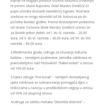
kupnje na blagajni predoče osobnu iskaznicu (roditelja)
te potom obave kupovinu. Grad Mursko Središće će
popis učenika dostaviti navedenoj trgovini. Novčana
sredstva se mogu iskoristiti od 06. kolovoza pa do
početka školske godine. Prema dostavljenim podacima
od strane Osnovne škole Mursko Središće učenici će
za školski pribor dobiti
:
od I. do IV. razreda – 20,00
eura, od V. do VI. razreda – 40,00 eura, od VII. do VIII.
razreda – 60,00 eura.
2.Međimurska gruda, Udruga za očuvanje kulturne
baštine – temeljem podnesene zamolbe odobrava se
pokroviteljstvo nad Festivalom “Bakini kolači” u iznosu
od 100,00 eura
3.Savez udruga “Prvi korak” – temljem dostavljanog
upita odobrava se sufinanciranje pomagača djeci s
teškoćama u razvoju u predškolskom odgoju u iznosu
od 50% od ukupnog iznosa
4.Udruga za zaštitu mačaka “Sklonište dobrote” –