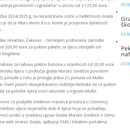
05.0
odarenja prostorom i zgradama“ u iznosu od 3.125,00 eura.
užbe 2024/2025.g. za nerazvrstane ceste u nadležnosti Grada
Gr
i je da je Murs-ekom d.o.o. kome je povjerena djelatnost
šk
.
03.0
ublike Hrvatske, Čakovec – temeljem podnesene zamolbe
od 200,00 eura za poklon pakete za djecu oboljelih od
Pek
naf
h blagdana.
03.0
abave za nabavu poklon bonova u vrijednosti od 20,00 eura
oškolsku djecu s područja grada Mursko Središće povodom
3) ponude u roku je pristigla jedna (1) ponuda od Müller
ura. Ovim putem obavještavamo roditelje/skrbnike da će poklon
 za potrebe djece moći iskoristiti u trgovini Muller.
nove će podijeliti sredinom mjeseca prosinca u Osnovnoj
/skrbnici djece dojenačke dobi ili djece koja ne pohađaju
 moći podići u Gradskoj upravi Grada Mursko Središće o čemu
 web stranici Grada, aplikaciji GMS i lokalnim portalima.