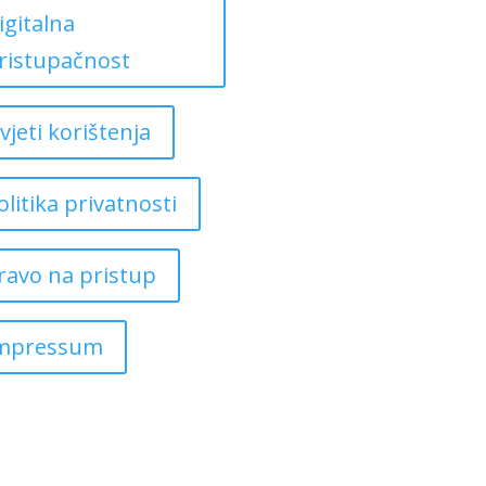
igitalna
ristupačnost
vjeti korištenja
olitika privatnosti
ravo na pristup
mpressum
Copyright ©
2026
Grad Mursko Središće | Razvijeno sa ❤️ od
InTeh