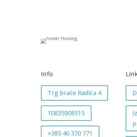
Info
Lin
Trg braće Radića 4
D
10835908515
I
p
+385 40 370 771