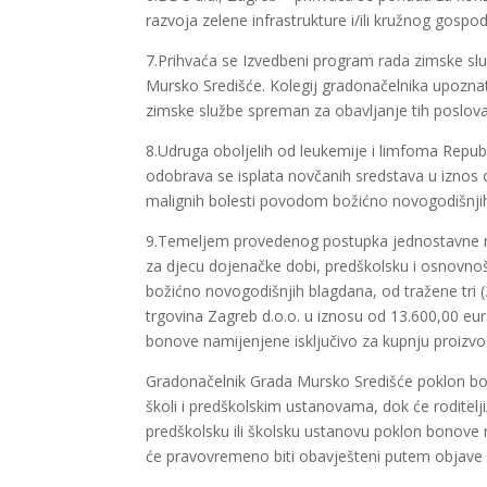
razvoja zelene infrastrukture i/ili kružnog gosp
7.Prihvaća se Izvedbeni program rada zimske sl
Mursko Središće. Kolegij gradonačelnika upoznat
zimske službe spreman za obavljanje tih poslova
8.Udruga oboljelih od leukemije i limfoma Rep
odobrava se isplata novčanih sredstava u iznos 
malignih bolesti povodom božićno novogodišnji
9.Temeljem provedenog postupka jednostavne n
za djecu dojenačke dobi, predškolsku i osnovn
božićno novogodišnjih blagdana, od tražene tri (
trgovina Zagreb d.o.o. u iznosu od 13.600,00 e
bonove namijenjene isključivo za kupnju proizvoda
Gradonačelnik Grada Mursko Središće poklon bo
školi i predškolskim ustanovama, dok će roditelji
predškolsku ili školsku ustanovu poklon bonove
će pravovremeno biti obavješteni putem objave na