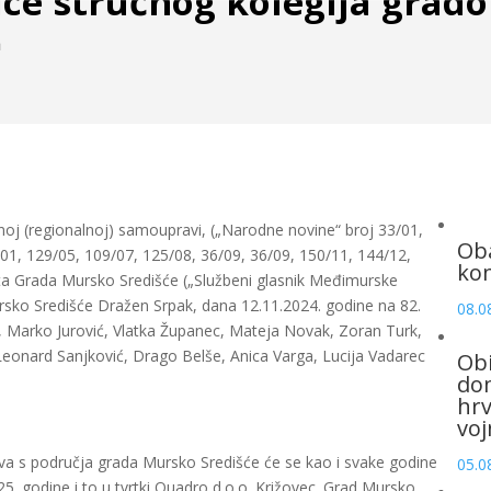
nice stručnog kolegija grad
a
oj (regionalnoj) samoupravi, („Narodne novine“ broj 33/01,
Oba
1, 129/05, 109/07, 125/08, 36/09, 36/09, 150/11, 144/12,
ko
tuta Grada Mursko Središće („Službeni glasnik Međimurske
rsko Središće Dražen Srpak, dana 12.11.2024. godine na 82.
08.0
ak, Marko Jurović, Vlatka Županec, Mateja Novak, Zoran Turk,
 Leonard Sanjković, Drago Belše, Anica Varga, Lucija Vadarec
Obi
dom
hrv
voj
va s područja grada Mursko Središće će se kao i svake godine
05.0
025. godine i to u tvrtki Quadro d.o.o. Križovec. Grad Mursko