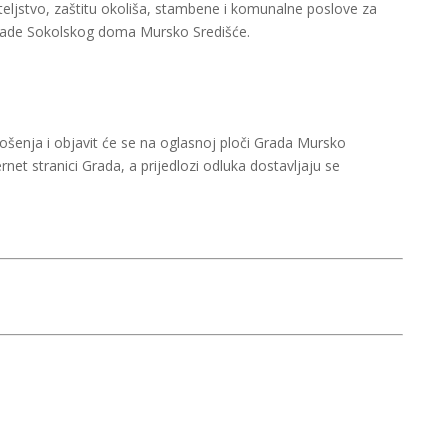
teljstvo, zaštitu okoliša, stambene i komunalne poslove za
grade Sokolskog doma Mursko Središće.
šenja i objavit će se na oglasnoj ploči Grada Mursko
rnet stranici Grada, a prijedlozi odluka dostavljaju se