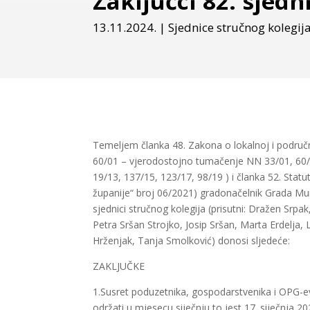
Zaključci 82. sjed
13.11.2024.
|
Sjednice stručnog kolegij
Temeljem članka 48. Zakona o lokalnoj i područn
60/01 – vjerodostojno tumačenje NN 33/01, 60/0
19/13, 137/15, 123/17, 98/19 ) i članka 52. Sta
županije“ broj 06/2021) gradonačelnik Grada Mu
sjednici stručnog kolegija (prisutni: Dražen Srp
Petra Sršan Strojko, Josip Sršan, Marta Erdelja,
Hrženjak, Tanja Smolković) donosi sljedeće:
ZAKLJUČKE
1.Susret poduzetnika, gospodarstvenika i OPG-e
održati u mjesecu siječnju to jest 17. siječnja 2