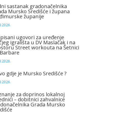
ni sastanak gradonačelnika
da Mursko Središće i župana
đimurske županije
8.2026.
pisani ugovori za uređenje
čjeg igrališta u DV Maslačak i na
storu Street workouta na Šetnici
 Barbare
8.2026.
vo gdje je Mursko Središće ?
8.2026.
znanje za doprinos lokalnoj
ednici – dobitnici zahvalnice
adonačelnika Grada Mursko
dišće