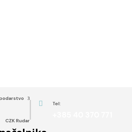
podarstvo

Tel:
+385 40 370 771
CZK Rudar