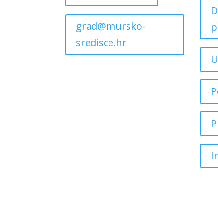
D
grad@mursko-
p
sredisce.hr
U
P
P
I