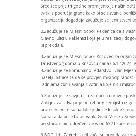
Središće prije tri godine promijenio je način o
tvrtki s područja grada kako bi se uzvanici pobl
organizaciju događaja zadužuje se Jedinstveni u
2.Zadužuje se Mjesni odbor Peklenica da s vlasni
Glavnoj ulici u Peklenici koja je u realizaciji d
bi prekidala.
3.Zadužuje se Mjesni odbor Križovec za organiz
Društvenog doma u Križovcu dana 06.12.2024. g
4.Zadužuje se komunalno redarstvo i član Mjesn
naselju Sitnice te da se provjeri mikročipiranost i
radnjama zbrinjavanja životinja koje nisu mikročipi
5.Zadužuje se savjetnica za opće i upravne pos
Zahtjev za izdvajanje potrebnog zemljišta iz 
promijenjen te su nadalje jedinice lokalne sam
šuma, a da bi se to ostvarilo Grad Mursko Središ
po starom bio određen iznos od 632 tisuće eura
6.BDC d.d., Zagreb – prihvaća se ponuda za konzu