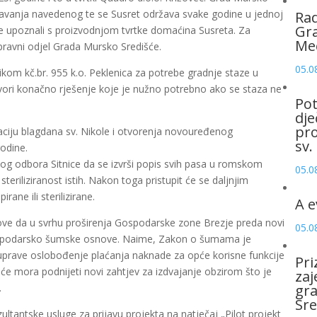
državanja navedenog te se Susret održava svake godine u jednoj
Rad
Gra
iže upoznali s proizvodnjom tvrtke domaćina Susreta. Za
Me
pravni odjel Grada Mursko Središće.
05.0
kom kč.br. 955 k.o. Peklenica za potrebe gradnje staze u
ogovori konačno rješenje koje je nužno potrebno ako se staza ne
Pot
dje
pro
aciju blagdana sv. Nikole i otvorenja novouređenog
sv.
odine.
og odbora Sitnice da se izvrši popis svih pasa u romskom
05.0
 steriliziranost istih. Nakon toga pristupit će se daljnjim
rane ili sterilizirane.
A e
love da u svrhu proširenja Gospodarske zone Brezje preda novi
05.0
gospodarsko šumske osnove. Naime, Zakon o šumama je
ouprave oslobođenje plaćanja naknade za opće korisne funkcije
Pri
će mora podnijeti novi zahtjev za izdvajanje obzirom što je
zaj
.
gr
Sre
ltantske usluge za prijavu projekta na natječaj „Pilot projekt