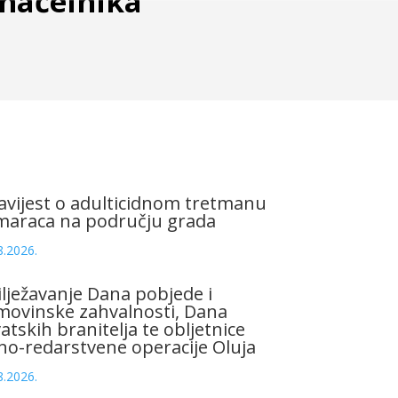
onačelnika
vijest o adulticidnom tretmanu
maraca na području grada
8.2026.
lježavanje Dana pobjede i
ovinske zahvalnosti, Dana
atskih branitelja te obljetnice
no-redarstvene operacije Oluja
8.2026.