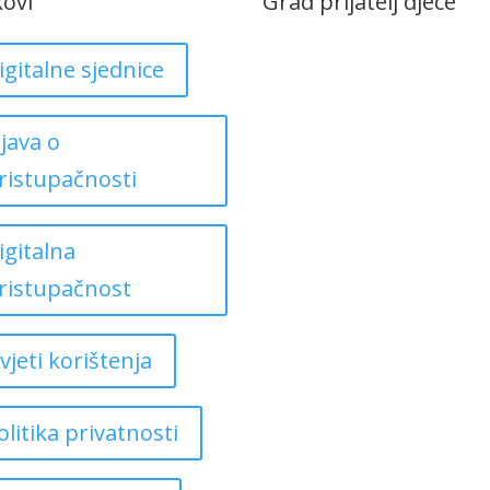
kovi
Grad prijatelj djece
igitalne sjednice
zjava o
ristupačnosti
igitalna
ristupačnost
vjeti korištenja
olitika privatnosti