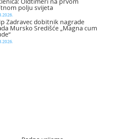
lenica: Oldtimeri na prvom
tnom polju svijeta
8.2026.
ip Zadravec dobitnik nagrade
ada Mursko Središće „Magna cum
ude“
8.2026.