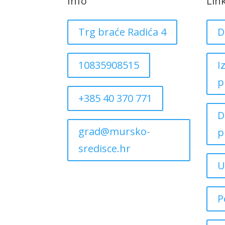
Info
Lin
Trg braće Radića 4
D
10835908515
I
p
+385 40 370 771
D
grad@mursko-
p
sredisce.hr
U
P