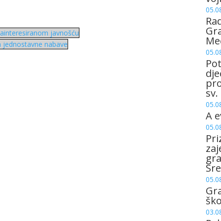
05.0
Rad
Gra
 zainteresiranom javnošću
Me
ka jednostavne nabave
05.0
Pot
dje
pro
sv.
05.0
A e
05.0
Pri
zaj
gr
Sre
05.0
Gr
šk
03.0