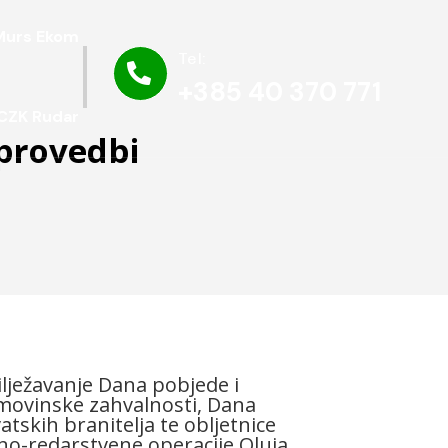
Murs Ekom
Tel:

+385 40 370 771
CZK Rudar
 provedbi
lježavanje Dana pobjede i
ovinske zahvalnosti, Dana
atskih branitelja te obljetnice
no-redarstvene operacije Oluja