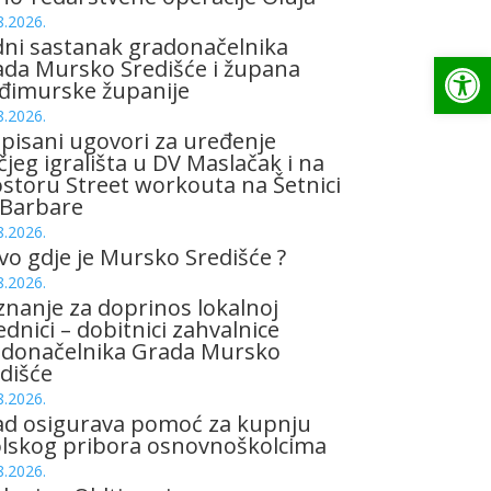
8.2026.
ni sastanak gradonačelnika
Op
da Mursko Središće i župana
đimurske županije
8.2026.
pisani ugovori za uređenje
čjeg igrališta u DV Maslačak i na
storu Street workouta na Šetnici
 Barbare
8.2026.
vo gdje je Mursko Središće ?
8.2026.
znanje za doprinos lokalnoj
ednici – dobitnici zahvalnice
adonačelnika Grada Mursko
dišće
8.2026.
ad osigurava pomoć za kupnju
olskog pribora osnovnoškolcima
8.2026.