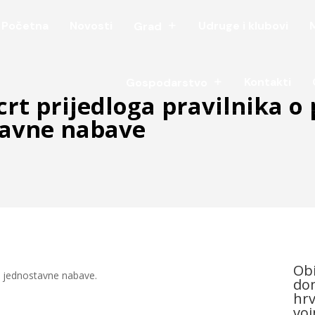
Početna
Novosti
Udruge i klubovi
Grad
Kontakti
Gospodarstvo
crt prijedloga pravilnika o
tavne nabave
Obi
a jednostavne nabave.
dom
hrv
voj