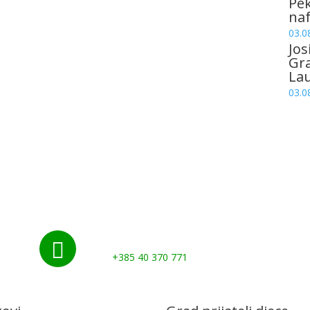
Pek
naf
03.0
Jos
Gr
La
03.0
Nazovite nas:

+385 40 370 771